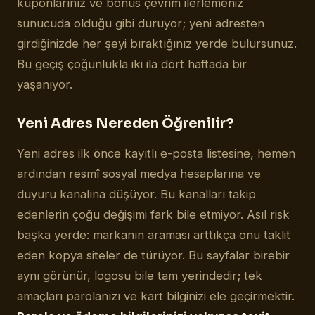
kuponlarınız ve bonus çevrim ilerlemeniz
sunucuda olduğu gibi duruyor; yeni adresten
girdiğinizde her şeyi bıraktığınız yerde bulursunuz.
Bu geçiş çoğunlukla iki ila dört haftada bir
yaşanıyor.
Yeni Adres Nereden Öğrenilir?
Yeni adres ilk önce kayıtlı e-posta listesine, hemen
ardından resmî sosyal medya hesaplarına ve
duyuru kanalına düşüyor. Bu kanalları takip
edenlerin çoğu değişimi fark bile etmiyor. Asıl risk
başka yerde: markanın araması arttıkça onu taklit
eden kopya siteler de türüyor. Bu sayfalar birebir
aynı görünür, logosu bile tam yerindedir; tek
amaçları parolanızı ve kart bilginizi ele geçirmektir.