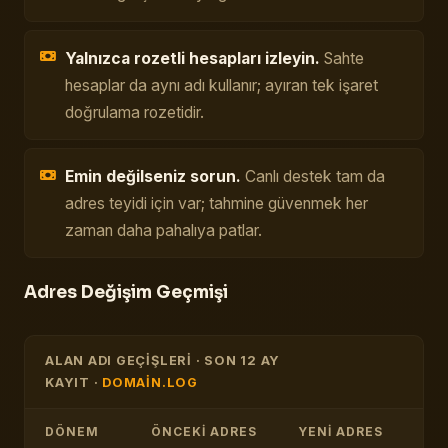
Yalnızca rozetli hesapları izleyin.
Sahte
hesaplar da aynı adı kullanır; ayıran tek işaret
doğrulama rozetidir.
Emin değilseniz sorun.
Canlı destek tam da
adres teyidi için var; tahmine güvenmek her
zaman daha pahalıya patlar.
Adres Değişim Geçmişi
ALAN ADI GEÇIŞLERI · SON 12 AY
KAYIT ·
DOMAIN.LOG
DÖNEM
ÖNCEKI ADRES
YENI ADRES
SE