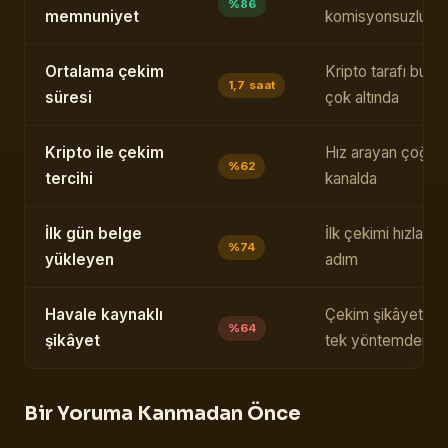
%86
memnuniyet
komisyonsuzluk be
Ortalama çekim
Kripto tarafı bu o
1,7 saat
süresi
çok altında
Kripto ile çekim
Hız arayan çoğunl
%62
tercihi
kanalda
İlk gün belge
İlk çekimi hızlandır
%74
yükleyen
adım
Havale kaynaklı
Çekim şikâyetleri
%64
şikâyet
tek yöntemden
Bir Yoruma Kanmadan Önce