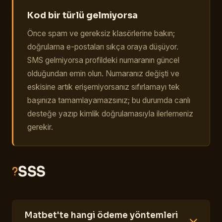
Kod bir türlü gelmiyorsa
Önce spam ve gereksiz klasörlerine bakın;
doğrulama e-postaları sıkça oraya düşüyor.
SMS gelmiyorsa profildeki numaranın güncel
olduğundan emin olun. Numaranız değişti ve
eskisine artık erişemiyorsanız sıfırlamayı tek
başınıza tamamlayamazsınız; bu durumda canlı
desteğe yazıp kimlik doğrulamasıyla ilerlemeniz
gerekir.
SSS
Matbet'te hangi ödeme yöntemleri