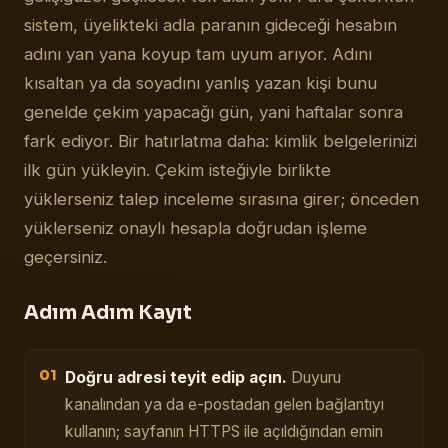
sistem, üyelikteki adla paranın gideceği hesabın
adını yan yana koyup tam uyum arıyor. Adını
kısaltan ya da soyadını yanlış yazan kişi bunu
genelde çekim yapacağı gün, yani haftalar sonra
fark ediyor. Bir hatırlatma daha: kimlik belgelerinizi
ilk gün yükleyin. Çekim isteğiyle birlikte
yüklerseniz talep inceleme sırasına girer; önceden
yüklerseniz onaylı hesapla doğrudan işleme
geçersiniz.
Adım Adım Kayıt
Doğru adresi teyit edip açın.
Duyuru
kanalından ya da e-postadan gelen bağlantıyı
kullanın; sayfanın HTTPS ile açıldığından emin