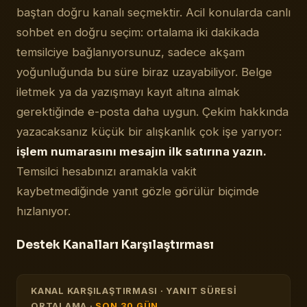
baştan doğru kanalı seçmektir. Acil konularda canlı
sohbet en doğru seçim: ortalama iki dakikada
temsilciye bağlanıyorsunuz, sadece akşam
yoğunluğunda bu süre biraz uzayabiliyor. Belge
iletmek ya da yazışmayı kayıt altına almak
gerektiğinde e-posta daha uygun. Çekim hakkında
yazacaksanız küçük bir alışkanlık çok işe yarıyor:
işlem numarasını mesajın ilk satırına yazın.
Temsilci hesabınızı aramakla vakit
kaybetmediğinde yanıt gözle görülür biçimde
hızlanıyor.
Destek Kanalları Karşılaştırması
KANAL KARŞILAŞTIRMASI · YANIT SÜRESI
ORTALAMA ·
SON 30 GÜN