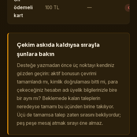
ödemeli
100 TL
—
Çeki
kart
Çekim askıda kaldıysa sırayla
şunlara bakın
Desteğe yazmadan önce üç noktayı kendiniz
gözden geçirin: aktif bonusun çevrimi
tamamlandı mı, kimlik doğrulaması bitti mi, para
çekeceğiniz hesabın adı üyelik bilgilerinizle bire
bir aynı mı? Beklemede kalan taleplerin
neredeyse tamamı bu üçünden birine takılıyor.
Üçü de tamamsa talep zaten sırasını bekliyordur;
peş peşe mesaj atmak sırayı öne almaz.