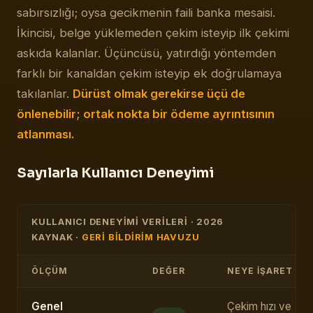
sabırsızlığı; oysa gecikmenin faili banka mesaisi.
İkincisi, belge yüklemeden çekim isteyip ilk çekimi
askıda kalanlar. Üçüncüsü, yatırdığı yöntemden
farklı bir kanaldan çekim isteyip ek doğrulamaya
takılanlar.
Dürüst olmak gerekirse üçü de
önlenebilir; ortak nokta bir ödeme ayrıntısının
atlanması.
Sayılarla Kullanıcı Deneyimi
KULLANICI DENEYIMI VERILERI · 2026
KAYNAK ·
GERI BILDIRIM HAVUZU
ÖLÇÜM
DEĞER
NEYE IŞARET ED
Genel
Çekim hızı ve