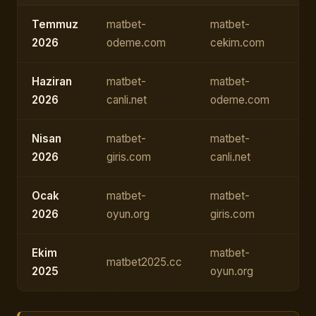
Temmuz
matbet-
matbet-
Er
2026
odeme.com
cekim.com
Haziran
matbet-
matbet-
Su
2026
canli.net
odeme.com
Nisan
matbet-
matbet-
Er
2026
giris.com
canli.net
Ocak
matbet-
matbet-
Ar
2026
oyun.org
giris.com
Ekim
matbet-
matbet2025.cc
DN
2025
oyun.org