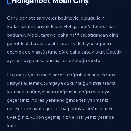
Holiganbet Mobil Giriş
Canlı bahiste saniyeler belirleyici olduğu için
kullanıcıların büyük kısmı Holiganbet'e telefondan
bağlanır. Mobil tarayıcı daha hafif çalıştığından giriş
genelde daha akıcı açılır; oranı yakalayıp kuponu
geçmek de masaüstüne göre daha çabuk olur. Üstelik
ayrı bir uygulama kurma zorunluluğu yoktur.
En pratik yol, güncel adresi doğrulayıp ana ekrana
kısayol eklemek. Simgeye dokunduğunuzda arama
kutusuyla uğraşmadan doğrudan doğru sayfaya
geçersiniz. Adres yenilendiğinde tek yapmanız
gereken kısayolu güncel bağlantıyla değiştirmek;
üyeliğiniz, kupon geçmişiniz ve bakiyeniz yerinde
kalır.