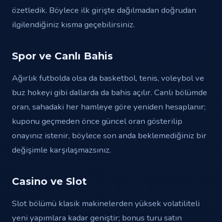
özetledik. Böylece ilk girişte dağılmadan doğrudan
ilgilendiğiniz kısma geçebilirsiniz.
Spor ve Canlı Bahis
Ağırlık futbolda olsa da basketbol, tenis, voleybol ve
buz hokeyi gibi dallarda da bahis açılır. Canlı bölümde
oran, sahadaki her hamleye göre yeniden hesaplanır;
kuponu geçmeden önce güncel oran gösterilip
onayınız istenir, böylece son anda beklemediğiniz bir
değişimle karşılaşmazsınız.
Casino ve Slot
Slot bölümü klasik makinelerden yüksek volatiliteli
yeni yapımlara kadar geniştir; bonus turu satın