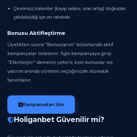
Çevrimsiz kalemler (kayıp iadesi, oran artışı) doğrudan
çekilebildiği için en rahatıdır.
Bonusu Aktifleştirme
Üyelikten sonra "Bonuslarım" bölümünde aktif
kampanyalar listelenir. İlgili kampanyaya girip
"Etkinleştir" demeniz yeterli; kimi bonuslar ise
yatırım anında yöntemi seçtiğinizde otomatik
tanımlanır.
Kampanyaları Gör
Holiganbet Güvenilir mi?