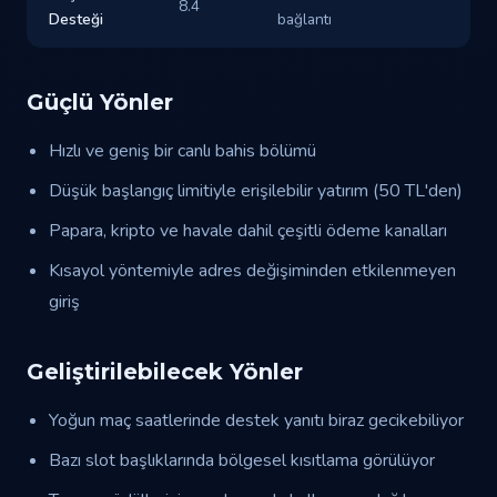
8.4
Desteği
bağlantı
Güçlü Yönler
Hızlı ve geniş bir canlı bahis bölümü
Düşük başlangıç limitiyle erişilebilir yatırım (50 TL'den)
Papara, kripto ve havale dahil çeşitli ödeme kanalları
Kısayol yöntemiyle adres değişiminden etkilenmeyen
giriş
Geliştirilebilecek Yönler
Yoğun maç saatlerinde destek yanıtı biraz gecikebiliyor
Bazı slot başlıklarında bölgesel kısıtlama görülüyor