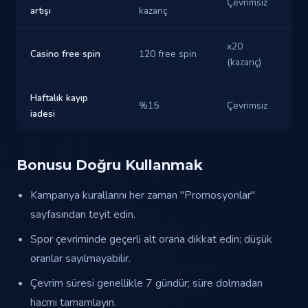
Çevrimsiz
artışı
kazanç
x20
Casino free spin
120 free spin
(kazanç)
Haftalık kayıp
%15
Çevrimsiz
iadesi
Bonusu Doğru Kullanmak
Kampanya kurallarını her zaman "Promosyonlar"
sayfasından teyit edin.
Spor çevriminde geçerli alt orana dikkat edin; düşük
oranlar sayılmayabilir.
Çevrim süresi genellikle 7 gündür; süre dolmadan
hacmi tamamlayın.