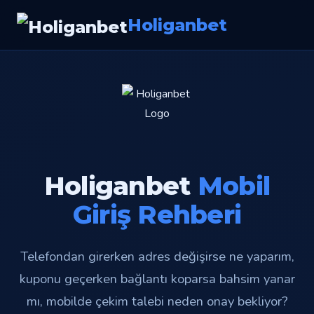
Holiganbet
Holiganbet
Mobil
Giriş Rehberi
Telefondan girerken adres değişirse ne yaparım,
kuponu geçerken bağlantı koparsa bahsim yanar
mı, mobilde çekim talebi neden onay bekliyor?