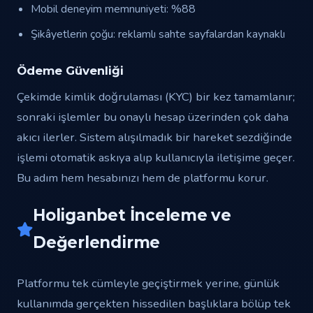
Mobil deneyim memnuniyeti: %88
Şikâyetlerin çoğu: reklamlı sahte sayfalardan kaynaklı
Ödeme Güvenliği
Çekimde kimlik doğrulaması (KYC) bir kez tamamlanır;
sonraki işlemler bu onaylı hesap üzerinden çok daha
akıcı ilerler. Sistem alışılmadık bir hareket sezdiğinde
işlemi otomatik askıya alıp kullanıcıyla iletişime geçer.
Bu adım hem hesabınızı hem de platformu korur.
Holiganbet İnceleme ve
Değerlendirme
Platformu tek cümleyle geçiştirmek yerine, günlük
kullanımda gerçekten hissedilen başlıklara bölüp tek