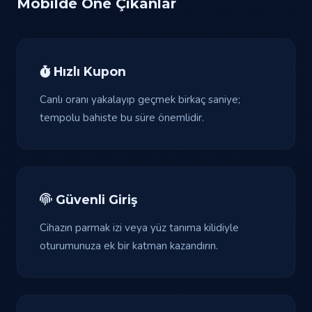
Mobilde Öne Çıkanlar
Hızlı Kupon
Canlı oranı yakalayıp geçmek birkaç saniye;
tempolu bahiste bu süre önemlidir.
Güvenli Giriş
Cihazın parmak izi veya yüz tanıma kilidiyle
oturumunuza ek bir katman kazandırın.