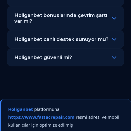
Adres değişirse yalnızca kısayolu güncellemeniz
yeterlidir; hesabınıza dokunulmaz.
Papara, banka havalesi, e-cüzdan ve kripto para
Holiganbet bonuslarında çevrim şartı
(USDT, BTC, ETH) kullanılabilir. Yatırımda alt sınır
var mı?
çoğu kanalda 50 TL'den başlar, çekimde ise
genellikle 100 TL'dir; üst sınırlar kanala göre
Spor ve casino hoş geldin bonuslarında çevrim şartı
Holiganbet canlı destek sunuyor mu?
değişir.
bulunur; kayıp iadesi ve oran artışı gibi kampanyalar
genelde çevrimsizdir. Bonus almak zorunlu değildir,
Evet, canlı sohbet gün boyu açıktır ve genelde kısa
isterseniz düz bakiyeyle de oynayabilirsiniz.
Holiganbet güvenli mi?
sürede bir temsilciye bağlanırsınız. Yoğun maç
saatlerinde süre biraz uzayabilir. Belge iletmek
Oturum trafiği SSL ile şifrelenir ve oyunlar
veya resmi bir talep açmak için e-posta kanalı daha
sertifikalı altyapıda çalışır. Güvenliği artırmak için iki
uygundur.
adımlı doğrulamayı açın, buraya özel bir şifre
kullanın ve girişi yalnızca teyit ettiğiniz adresten
yapın.
Holiganbet
platformuna
https://www.fastacrepair.com
resmi adresi ve mobil
kullanıcılar için optimize edilmiş