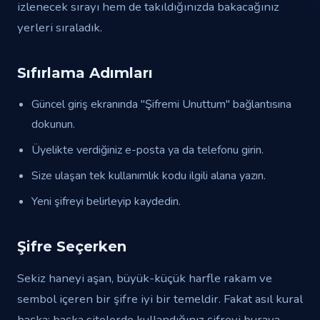
izlenecek sırayı hem de takıldığınızda bakacağınız
yerleri sıraladık.
Sıfırlama Adımları
Güncel giriş ekranında "Şifremi Unuttum" bağlantısına
dokunun.
Üyelikte verdiğiniz e-posta ya da telefonu girin.
Size ulaşan tek kullanımlık kodu ilgili alana yazın.
Yeni şifreyi belirleyip kaydedin.
Şifre Seçerken
Sekiz haneyi aşan, büyük-küçük harfle rakam ve
sembol içeren bir şifre iyi bir temeldir. Fakat asıl kural
başka: başka sitelerde kullandığınız şifreyi buraya