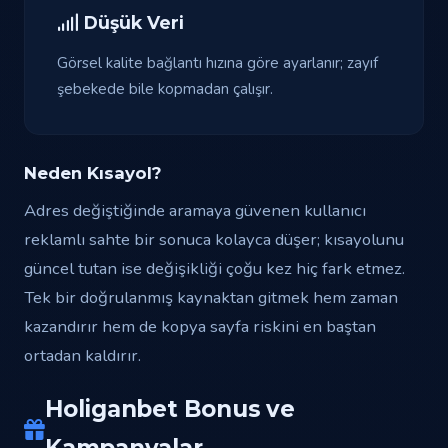
Düşük Veri
Görsel kalite bağlantı hızına göre ayarlanır; zayıf
şebekede bile kopmadan çalışır.
Neden Kısayol?
Adres değiştiğinde aramaya güvenen kullanıcı
reklamlı sahte bir sonuca kolayca düşer; kısayolunu
güncel tutan ise değişikliği çoğu kez hiç fark etmez.
Tek bir doğrulanmış kaynaktan gitmek hem zaman
kazandırır hem de kopya sayfa riskini en baştan
ortadan kaldırır.
Holiganbet Bonus ve