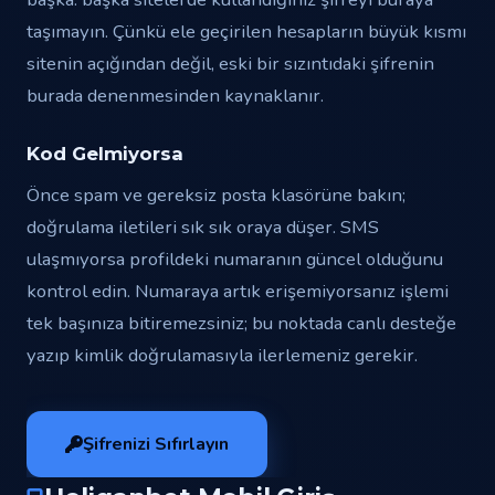
taşımayın. Çünkü ele geçirilen hesapların büyük kısmı
sitenin açığından değil, eski bir sızıntıdaki şifrenin
burada denenmesinden kaynaklanır.
Kod Gelmiyorsa
Önce spam ve gereksiz posta klasörüne bakın;
doğrulama iletileri sık sık oraya düşer. SMS
ulaşmıyorsa profildeki numaranın güncel olduğunu
kontrol edin. Numaraya artık erişemiyorsanız işlemi
tek başınıza bitiremezsiniz; bu noktada canlı desteğe
yazıp kimlik doğrulamasıyla ilerlemeniz gerekir.
Şifrenizi Sıfırlayın