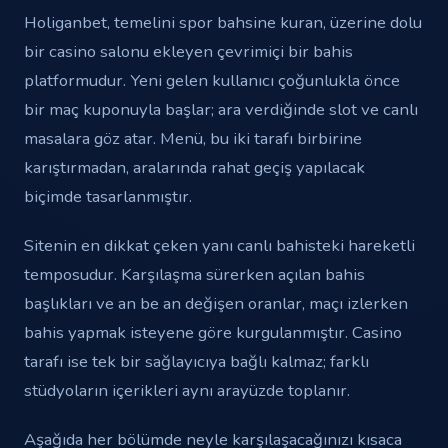
Holiganbet, temelini spor bahsine kuran, üzerine dolu
bir casino salonu ekleyen çevrimiçi bir bahis
platformudur. Yeni gelen kullanıcı çoğunlukla önce
bir maç kuponuyla başlar; ara verdiğinde slot ve canlı
masalara göz atar. Menü, bu iki tarafı birbirine
karıştırmadan, aralarında rahat geçiş yapılacak
biçimde tasarlanmıştır.
Sitenin en dikkat çeken yanı canlı bahisteki hareketli
temposudur. Karşılaşma sürerken açılan bahis
başlıkları ve an be an değişen oranlar, maçı izlerken
bahis yapmak isteyene göre kurgulanmıştır. Casino
tarafı ise tek bir sağlayıcıya bağlı kalmaz; farklı
stüdyoların içerikleri aynı arayüzde toplanır.
Aşağıda her bölümde neyle karşılaşacağınızı kısaca