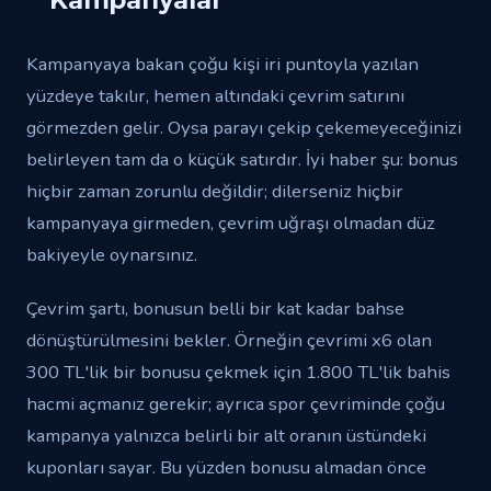
Kampanyalar
Kampanyaya bakan çoğu kişi iri puntoyla yazılan
yüzdeye takılır, hemen altındaki çevrim satırını
görmezden gelir. Oysa parayı çekip çekemeyeceğinizi
belirleyen tam da o küçük satırdır. İyi haber şu: bonus
hiçbir zaman zorunlu değildir; dilerseniz hiçbir
kampanyaya girmeden, çevrim uğraşı olmadan düz
bakiyeyle oynarsınız.
Çevrim şartı, bonusun belli bir kat kadar bahse
dönüştürülmesini bekler. Örneğin çevrimi x6 olan
300 TL'lik bir bonusu çekmek için 1.800 TL'lik bahis
hacmi açmanız gerekir; ayrıca spor çevriminde çoğu
kampanya yalnızca belirli bir alt oranın üstündeki
kuponları sayar. Bu yüzden bonusu almadan önce