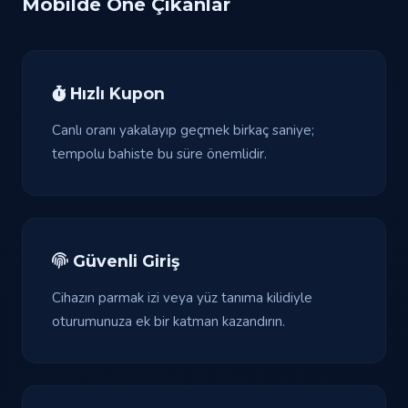
Mobilde Öne Çıkanlar
Hızlı Kupon
Canlı oranı yakalayıp geçmek birkaç saniye;
tempolu bahiste bu süre önemlidir.
Güvenli Giriş
Cihazın parmak izi veya yüz tanıma kilidiyle
oturumunuza ek bir katman kazandırın.