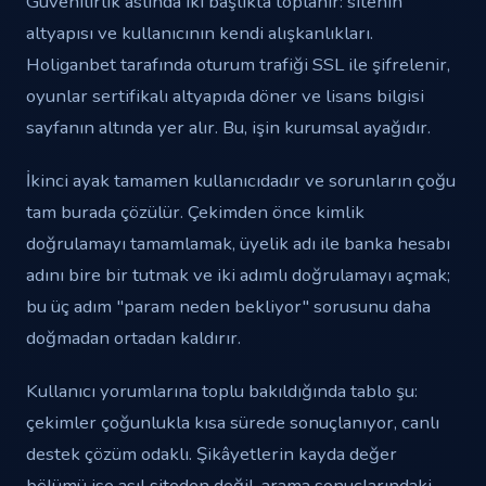
Güvenilirlik aslında iki başlıkta toplanır: sitenin
altyapısı ve kullanıcının kendi alışkanlıkları.
Holiganbet tarafında oturum trafiği SSL ile şifrelenir,
oyunlar sertifikalı altyapıda döner ve lisans bilgisi
sayfanın altında yer alır. Bu, işin kurumsal ayağıdır.
İkinci ayak tamamen kullanıcıdadır ve sorunların çoğu
tam burada çözülür. Çekimden önce kimlik
doğrulamayı tamamlamak, üyelik adı ile banka hesabı
adını bire bir tutmak ve iki adımlı doğrulamayı açmak;
bu üç adım "param neden bekliyor" sorusunu daha
doğmadan ortadan kaldırır.
Kullanıcı yorumlarına toplu bakıldığında tablo şu:
çekimler çoğunlukla kısa sürede sonuçlanıyor, canlı
destek çözüm odaklı. Şikâyetlerin kayda değer
bölümü ise asıl siteden değil, arama sonuçlarındaki