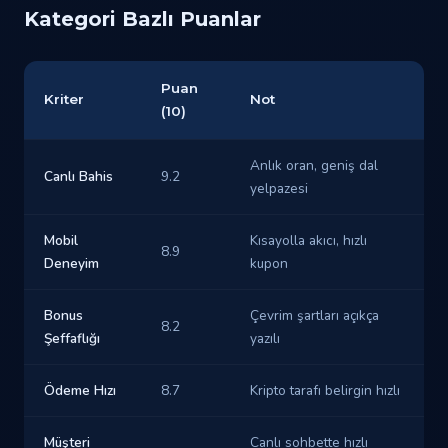
Kategori Bazlı Puanlar
Puan
Kriter
Not
(10)
Anlık oran, geniş dal
Canlı Bahis
9.2
yelpazesi
Mobil
Kısayolla akıcı, hızlı
8.9
Deneyim
kupon
Bonus
Çevrim şartları açıkça
8.2
Şeffaflığı
yazılı
Ödeme Hızı
8.7
Kripto tarafı belirgin hızlı
Müşteri
Canlı sohbette hızlı